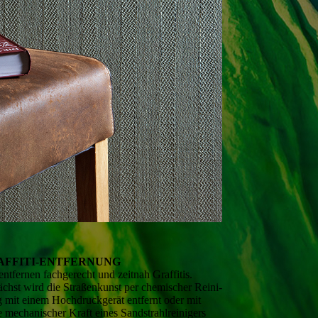
AFFITI-ENTFERNUNG
entfernen fach­gerecht und zeitnah Graffitis.
chst wird die Straßen­kunst per chemischer Reini­
 mit einem Hoch­druck­gerät entfernt oder mit
e mecha­nischer Kraft eines Sand­strahl­reinigers