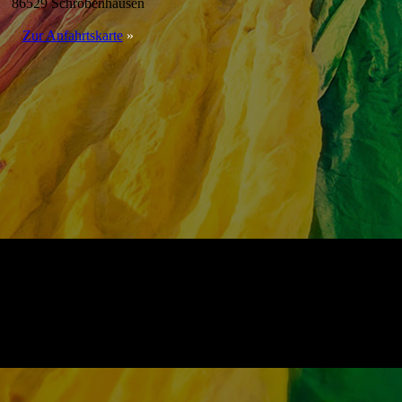
86529 Schrobenhausen
Zur Anfahrtskarte
»