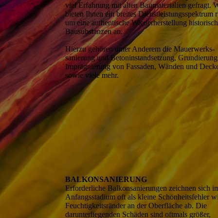
viel Erfah­rung mit alten Baumaterialien gefragt. 
bieten Ihnen ein breites Dienst­leistungs­spektrum 
um eine authen­tische Wieder­herstellung histo­risc
Bausubstanzen an.
Hierzu gehören unter Anderem die Mauer­werks­
sanierung und Beton­instand­setzung, Grundie­run
Impräg­nierung von Fassaden, Wänden und Deck
sowie viele mehr.
BALKON­SANIERUNG
Erforderliche Balkon­sanie­rungen zeichnen sich i
Anfangs­stadium oft als kleine Schönheits­fehler w
Feuchtig­keits­ränder an der Ober­fläche ab. Die
darunter­liegenden Schäden sind oftmals größer,