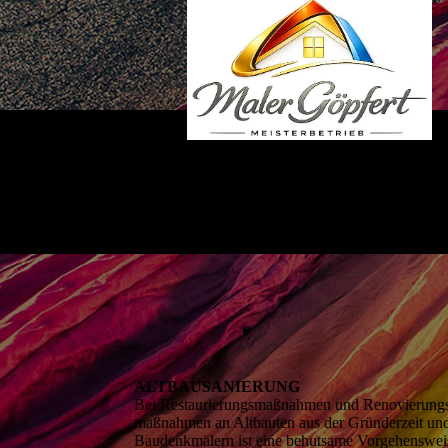
ALTBAUSANIERUNG
Bei Restau­rierungs­maßnahmen und Reno­vierung
maßnahmen an Altbauten aus der Gründer­zeit un
Baudenk­mälern ist eine behut­same Vorgehenswe