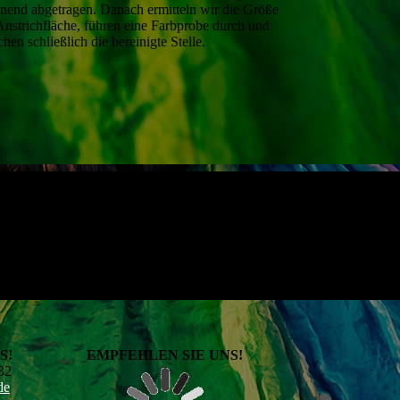
nend abgetragen. Danach ermitteln wir die Größe
Anstrich­fläche, führen eine Farb­probe durch und
ichen schließlich die bereinigte Stelle.
S!
EMPFEHLEN SIE UNS!
32
de