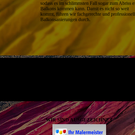
sodass es im schlimmsten Fall sogar zum Abriss e
Balkons kommen kann. Damit es nicht so weit
kommt, führen wir fach­gerechte und professionel
Balkon­sanierungen durch.
WIR SIND AUSGEZEICHNET