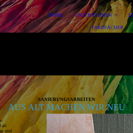
HOME
UNTERNEHMEN
L
FARBFÄCHER
SANIERUNGS­ARBEITEN
AUS ALT MACHEN WIR NEU
s­
d an
ise und