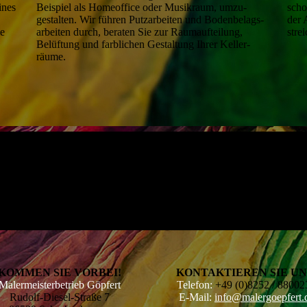
ines
Beispiel als Home­office oder Musik­raum, umzu­
scho
gestalten. Wir führen Putz­arbeiten und Boden­belags­
der 
le
arbeiten durch, beraten Sie zur Raum­aufteilung,
stre
Belüftung und farblichen Gestal­tung Ihrer Keller­
räume.
KOMMEN SIE VORBEI!
KONTAKTIEREN SIE UN
Malermeisterbetrieb Göpfert
Telefon:
+49 (0)8252 / 88002
Rudolf-Diesel-Straße 7
E-Mail:
info@malergoepfert.