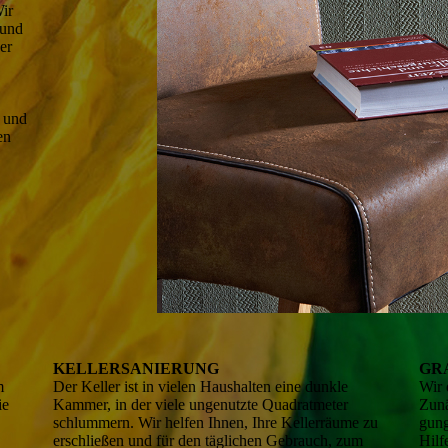
Wir
rund
her
g und
en
KELLER­SANIERUNG
GR
m
Der Keller ist in vielen Haus­halten eine dunkle
Wir 
ie
Kammer, in der viele ungenutzte Quadrat­meter
Zunä
schlummern. Wir helfen Ihnen, Ihre Keller­räume zu
gung
erschlie­ßen und für den täglichen Gebrauch, zum
Hilf